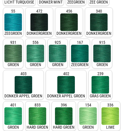
LICHT TURQUOISE
DONKER MINT
ZEEGROEN
ZEE GROEN
55
472
456
340
ZEEGROEN
DONKERGROEN
DONKERGROEN
DONKERGROEN
931
556
925
167
915
GROEN
GROEN
GROEN
ZEEGROEN
GROEN
403
402
239
DONKER APPEL GROEN
DONKER APPEL GROEN
GRAS GROEN
401
833
396
154
336
GROEN
HARD GROEN
HARD GROEN
GROEN
LIME