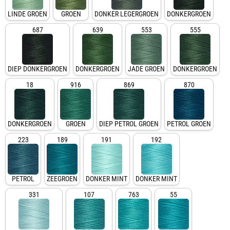
LINDE GROEN
GROEN
DONKER LEGERGROEN
DONKERGROEN
687
639
553
555
DIEP DONKERGROEN
DONKERGROEN
JADE GROEN
DONKERGROEN
18
916
869
870
DONKERGROEN
GROEN
DIEP PETROL GROEN
PETROL GROEN
223
189
191
192
PETROL
ZEEGROEN
DONKER MINT
DONKER MINT
331
107
763
55