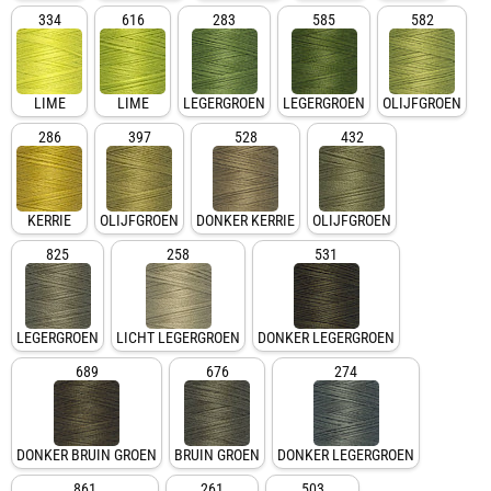
334
616
283
585
582
LIME
LIME
LEGERGROEN
LEGERGROEN
OLIJFGROEN
286
397
528
432
KERRIE
OLIJFGROEN
DONKER KERRIE
OLIJFGROEN
825
258
531
LEGERGROEN
LICHT LEGERGROEN
DONKER LEGERGROEN
689
676
274
DONKER BRUIN GROEN
BRUIN GROEN
DONKER LEGERGROEN
861
261
503