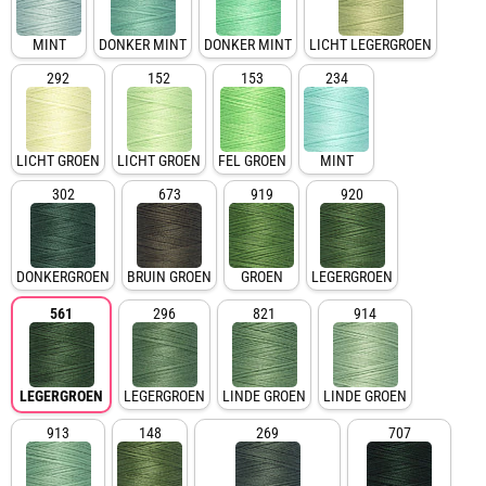
MINT
DONKER MINT
DONKER MINT
LICHT LEGERGROEN
292
152
153
234
LICHT GROEN
LICHT GROEN
FEL GROEN
MINT
302
673
919
920
DONKERGROEN
BRUIN GROEN
GROEN
LEGERGROEN
561
296
821
914
LEGERGROEN
LEGERGROEN
LINDE GROEN
LINDE GROEN
913
148
269
707