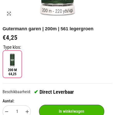
Gutermann garen | 200m | 561 legergroen
€4,25
Type klos:
200 M
€4,25
✔
Direct Leverbaar
Beschikbaarheid:
Aantal:
In winkelwagen
Aantal
Aantal