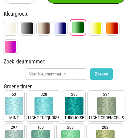
verlagen
verhogen
voor
voor
Gutermann
Gutermann
Kleurgroep:
garen
garen
|
|
200m
200m
|
|
561
561
legergroen
legergroen
Zoek kleurnummer:
Zoeken
Groene tinten
53
328
235
224
MINT
LICHT TURQUOISE
TURQUOISE
LICHT GROEN GRIJS
297
100
205
282