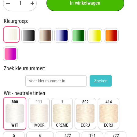
In winkelwagen
Aantal
Aantal
verlagen
verhogen
voor
voor
Gütermann
Gütermann
Kleurgroep:
garen
garen
|
|
200m
200m
|
|
800
800
wit
wit
Zoek kleurnummer:
Zoeken
Wit - neutrale tinten
800
111
1
802
414
WIT
IVOOR
CREME
ECRU
ECRU
5
6
422
121
722