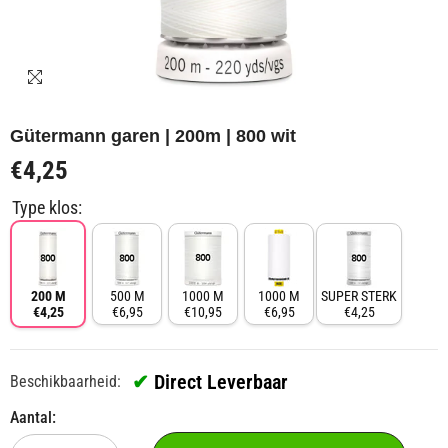
Gütermann garen | 200m | 800 wit
€4,25
Type klos:
200 M
500 M
1000 M
1000 M
SUPER STERK
€4,25
€6,95
€10,95
€6,95
€4,25
✔
Direct Leverbaar
Beschikbaarheid:
Aantal: