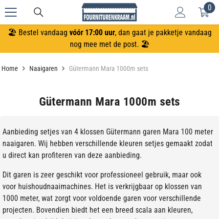
0
0
Meteen naar de content
art
🏖️ Bestel vandaag
vóór 17:00 uur
, dan gaat je pakketje vandaag
nog mee met de post. 🏖️
Home
Naaigaren
Gütermann Mara 1000m sets
Gütermann Mara 1000m sets
Aanbieding setjes van 4 klossen Gütermann garen Mara 100 meter
naaigaren. Wij hebben verschillende kleuren setjes gemaakt zodat
u direct kan profiteren van deze aanbieding.
Dit garen is zeer geschikt voor professioneel gebruik, maar ook
voor huishoudnaaimachines. Het is verkrijgbaar op klossen van
1000 meter, wat zorgt voor voldoende garen voor verschillende
projecten. Bovendien biedt het een breed scala aan kleuren,