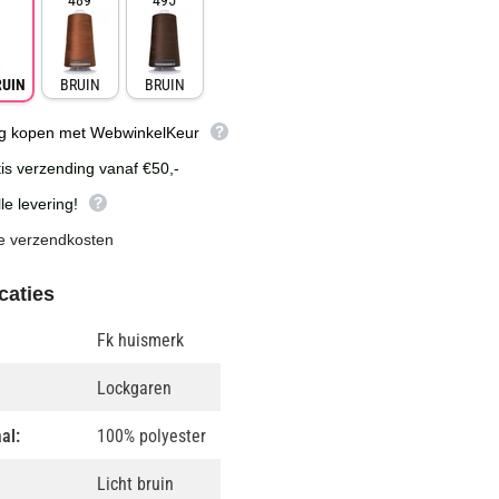
489
495
RUIN
BRUIN
BRUIN
lig kopen met WebwinkelKeur
is verzending vanaf €50,-
le levering!
e verzendkosten
caties
Fk huismerk
Lockgaren
al:
100% polyester
Licht bruin