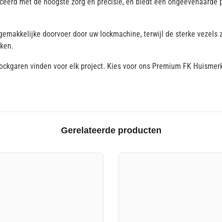
ceerd met de hoogste zorg en precisie, en biedt een ongeëvenaarde p
gemakkelijke doorvoer door uw lockmachine, terwijl de sterke vezels
eken.
lockgaren vinden voor elk project. Kies voor ons Premium FK Huismer
Gerelateerde producten