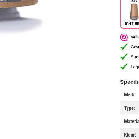
358
LICHT B
Vei
Grat
Snel
Lag
Specifi
Merk:
Type:
Materia
Kleur: