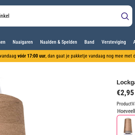
sen
Naaigaren
Naalden & Spelden
Band
Versteviging
l vandaag
vóór 17:00 uur
, dan gaat je pakketje vandaag nog mee met d
Lockg
€2,95
ProductV
Hoeveel