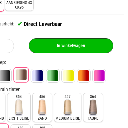
K
AANBIEDING 4X
€8,95
✔
Direct Leverbaar
aarheid:
In winkelwagen
Aantal
n
verhogen
voor
en
Lockgaren
ep:
Licht
Bruin
-
m
Premium
rk
Huismerk
ruin tinten
354
456
427
364
ND
LICHT BEIGE
ZAND
MEDIUM BEIGE
TAUPE