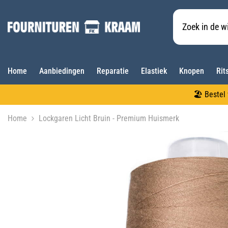
Meteen naar de content
Home
Aanbiedingen
Reparatie
Elastiek
Knopen
Rit
🏖️ Beste
Home
Lockgaren Licht Bruin - Premium Huismerk