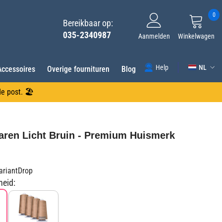
0
0
Bereikbaar op:
ar
035-2340987
Aanmelden
Winkelwagen
NL
Help
Accessoires
Overige fournituren
Blog
NL
e post. 🏖️
FR
DE
aren Licht Bruin - Premium Huismerk
EN
ES
ariantDrop
heid: