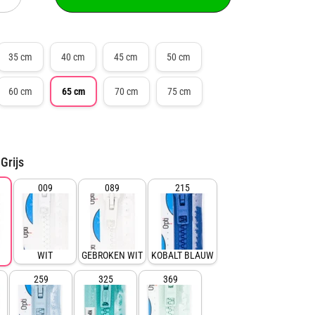
verhogen
voor
Rits
deelbaar
65
35 cm
40 cm
45 cm
50 cm
cm
|
Opti
60 cm
65 cm
70 cm
75 cm
|
plastic
P60
Grijs
009
089
215
WIT
GEBROKEN WIT
KOBALT BLAUW
259
325
369