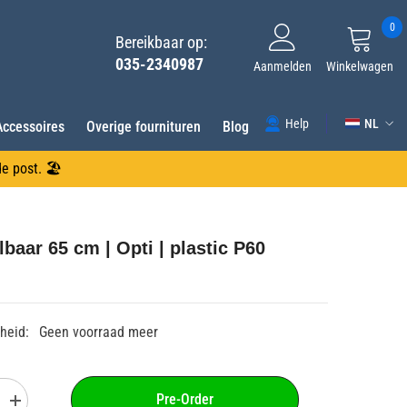
0
0
Bereikbaar op:
ar
035-2340987
Aanmelden
Winkelwagen
NL
Help
Accessoires
Overige fournituren
Blog
NL
e post. 🏖️
FR
DE
lbaar 65 cm | Opti | plastic P60
EN
ES
heid:
Geen voorraad meer
Pre-Order
Aantal