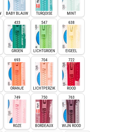
W
BABY BLAUW
TURQOISE
MINT
433
547
638
GROEN
LICHTGROEN
EIGEEL
693
704
722
ORANJE
LICHTPERZIK
ROOD
749
750
763
ROZE
BORDEAUX
WIJN ROOD