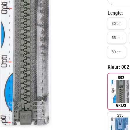
verlagen
voor
Lengte:
Rits
deelbaar
65
30 cm
cm
|
Opti
55 cm
|
plastic
P60
80 cm
Kleur:
002 
002
GRIJS
235