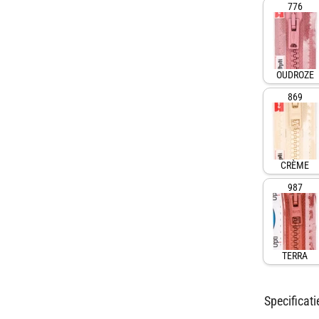
776
OUDROZE
869
CRÈME
987
TERRA
Specificati