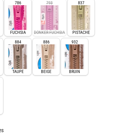
786
793
837
FUCHSIA
DONKER FUCHSIA
PISTACHE
884
886
932
TAUPE
BEIGE
BRUIN
es