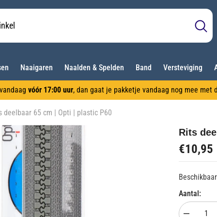
sen
Naaigaren
Naalden & Spelden
Band
Versteviging
l vandaag
vóór 17:00 uur
, dan gaat je pakketje vandaag nog mee met d
s deelbaar 65 cm | Opti | plastic P60
Rits dee
€10,95
Beschikbaar
Aantal:
Aantal