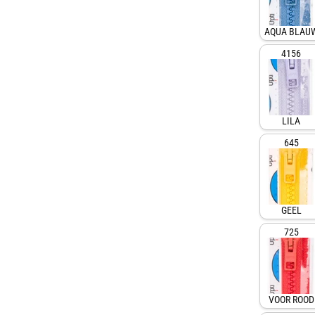
AQUA BLAU
4156
LILA
645
GEEL
725
VOOR ROOD