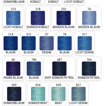
DONKERBLAUW
KOBALT
KOBALT
LICHT KOBALT
213
218
232
74
LICHT KOBALT
DONKER KOBALT
MIDDEN BLAUW
MIDDEN BLAUW
214
312
37
78
311
BLAUW
BLAUW
DENIM
BLAUW
LICHT DENIM
66
786
487
764
PAARS BLAUW
BLAUW
DIEP DONKER PETROL
DONKER PETROL
595
924
929
827
DONKERBLAUW
DONKER MINT
MINT
LICHT DENIM