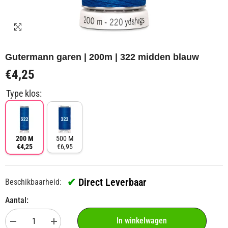
Gutermann garen | 200m | 322 midden blauw
€4,25
Type klos:
200 M
500 M
€4,25
€6,95
✔
Direct Leverbaar
Beschikbaarheid:
Aantal:
In winkelwagen
Aantal
Aantal