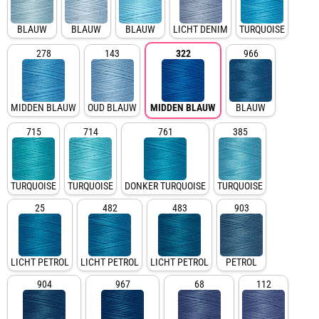
BLAUW
BLAUW
BLAUW
LICHT DENIM
TURQUOISE
278
143
322
966
MIDDEN BLAUW
OUD BLAUW
MIDDEN BLAUW
BLAUW
715
714
761
385
TURQUOISE
TURQUOISE
DONKER TURQUOISE
TURQUOISE
25
482
483
903
LICHT PETROL
LICHT PETROL
LICHT PETROL
PETROL
904
967
68
112