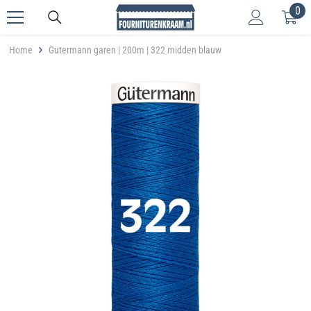
0
0
Meteen naar de content
art
Home
Gutermann garen | 200m | 322 midden blauw