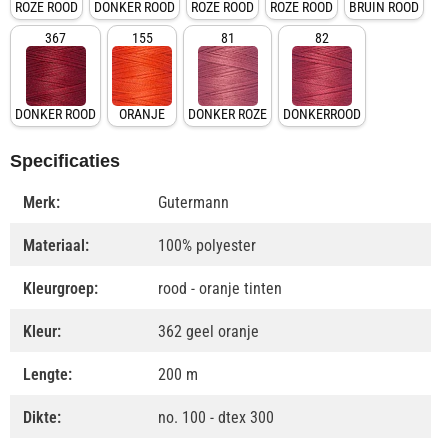
ROZE ROOD
DONKER ROOD
ROZE ROOD
ROZE ROOD
BRUIN ROOD
367
155
81
82
DONKER ROOD
ORANJE
DONKER ROZE
DONKERROOD
Specificaties
Merk:
Gutermann
Materiaal:
100% polyester
Kleurgroep:
rood - oranje tinten
Kleur:
362 geel oranje
Lengte:
200 m
Dikte:
no. 100 - dtex 300