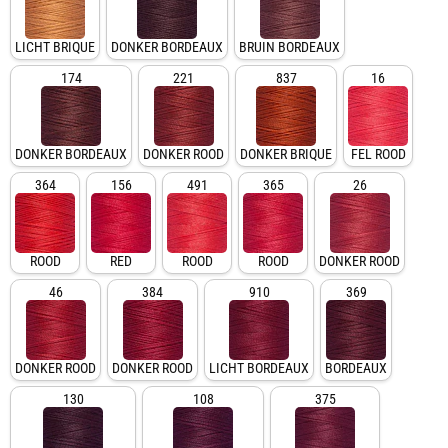
LICHT BRIQUE
DONKER BORDEAUX
BRUIN BORDEAUX
174
221
837
16
DONKER BORDEAUX
DONKER ROOD
DONKER BRIQUE
FEL ROOD
364
156
491
365
26
ROOD
RED
ROOD
ROOD
DONKER ROOD
46
384
910
369
DONKER ROOD
DONKER ROOD
LICHT BORDEAUX
BORDEAUX
130
108
375