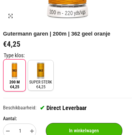
Gutermann garen | 200m | 362 geel oranje
€4,25
Type klos:
200 M
SUPER STERK
€4,25
€4,25
✔
Direct Leverbaar
Beschikbaarheid:
Aantal:
In winkelwagen
Aantal
Aantal