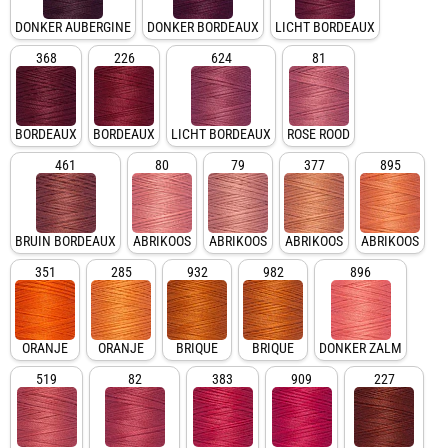
DONKER AUBERGINE
DONKER BORDEAUX
LICHT BORDEAUX
368
226
624
81
BORDEAUX
BORDEAUX
LICHT BORDEAUX
ROSE ROOD
461
80
79
377
895
BRUIN BORDEAUX
ABRIKOOS
ABRIKOOS
ABRIKOOS
ABRIKOOS
351
285
932
982
896
ORANJE
ORANJE
BRIQUE
BRIQUE
DONKER ZALM
519
82
383
909
227