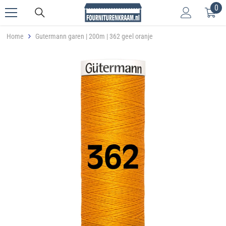
0
0
Meteen naar de content
art
Home
Gutermann garen | 200m | 362 geel oranje